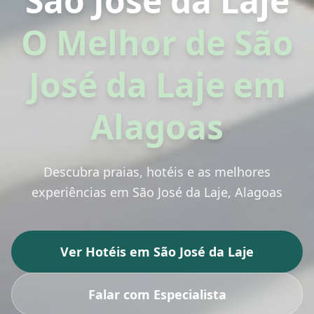
São José da Laje
O Melhor de São
José da Laje em
Alagoas
Descubra praias, hotéis e as melhores
experiências em
São José da Laje
, Alagoas
Ver Hotéis em
São José da Laje
Falar com Especialista