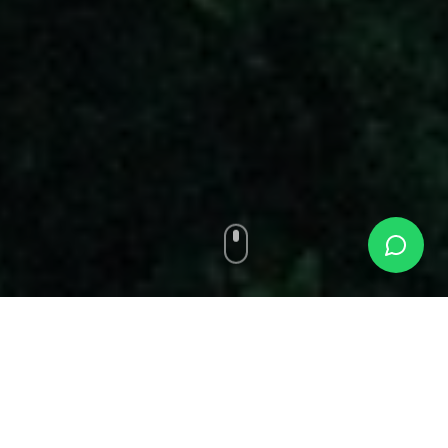
MARECHAL DEODORO
, ALAGOAS
Descubra
Marechal