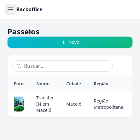
Backoffice
Passeios
Novo
Foto
Nome
Cidade
Região
D
Transfer
Região
IN em
Maceió
Metropolitana
Maceió